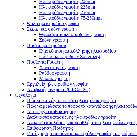
Ηλεκτρόδια γραφίτη 200mm
Ηλεκτρόδια γραφίτη 225mm
Ηλεκτρόδια γραφίτη 250mm
Ηλεκτρόδια γραφίτη 75-250mm
Θηλή ηλεκτροδίου γραφίτη
Σκραπ και σκόνη γραφίτη
Θραύσματα ηλεκτροδίων γραφίτη
Σκόνη γραφίτη
Πάστα ηλεκτροδίου
Επισκόπηση επικόλλησης ηλεκτροδίου
Πάστα ηλεκτροδίων Soderberg
Προϊόντα Γραφίτη
Χωνευτήριο γραφίτη
Ράβδος γραφίτη
Μπλοκ γραφίτη
Εργαλεία ηλεκτροδίων γραφίτη
Ανυψωτής άνθρακα (GPC/CPC)
τεχνολογία
Πώς να επιλέξετε σωστά ηλεκτρόδια γραφίτη
Πώς να μειώσετε το ποσοστό κατανάλωσης ηλεκτροδίω
Λειτουργία καθοδήγησης
Διαδικασία κατασκευής ηλεκτροδίων γραφίτη
Ανάλυση και λύσεις για προβλήματα ηλεκτροδίων γραφ
Επιθεώρηση Ποιότητας
Γιατί χρησιμοποιούνται ηλεκτρόδια γραφίτη σε φούρνο 