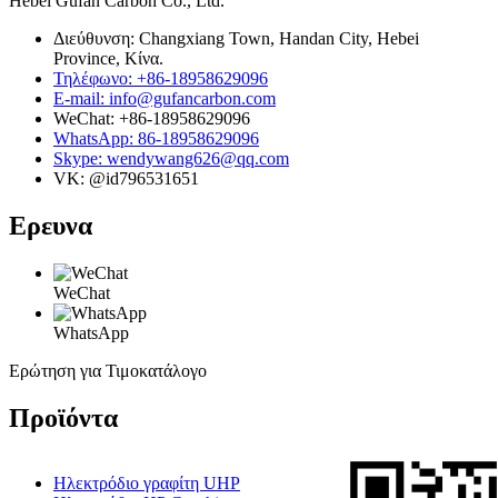
Hebei Gufan Carbon Co., Ltd.
Διεύθυνση: Changxiang Town, Handan City, Hebei
Province, Κίνα.
Τηλέφωνο: +86-18958629096
E-mail: info@gufancarbon.com
WeChat: +86-18958629096
WhatsApp: 86-18958629096
Skype: wendywang626@qq.com
VK: @id796531651
Ερευνα
WeChat
WhatsApp
Ερώτηση για Τιμοκατάλογο
Προϊόντα
Ηλεκτρόδιο γραφίτη UHP