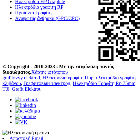
Ηλεκτρόδιο HP Graphite
Ηλεκτρόδιο γραφίτη RP
Προϊόντα Γραφίτη
Ανυψωτής άνθρακα (GPC/CPC)
© Copyright - 2010-2023 : Με την επιφύλαξη παντός
δικαιώματος.
Χάρτης ιστότοπου
grafitovyy elektrod
,
Ηλεκτρόδια γραφίτη Uhp
,
ηλεκτρόδιο γραφίτη
κλιβάνου
,
Графитовый электрод
,
Ηλεκτρόδιο Γραφίτη Rp 75mm
T3l
,
Grafit Elektrot
,
Αποστολή Email