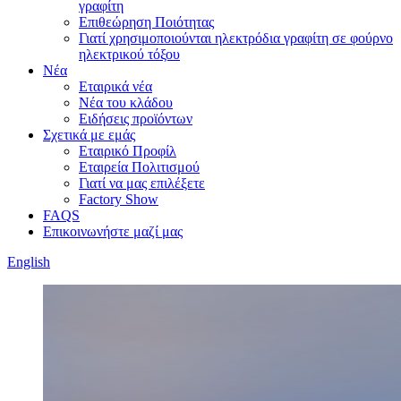
γραφίτη
Επιθεώρηση Ποιότητας
Γιατί χρησιμοποιούνται ηλεκτρόδια γραφίτη σε φούρνο
ηλεκτρικού τόξου
Νέα
Εταιρικά νέα
Νέα του κλάδου
Ειδήσεις προϊόντων
Σχετικά με εμάς
Εταιρικό Προφίλ
Εταιρεία Πολιτισμού
Γιατί να μας επιλέξετε
Factory Show
FAQS
Επικοινωνήστε μαζί μας
English