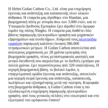
Η Hebei Gufan Carbon Co., Ltd. είναι μια επιχείρηση
έρευνας και ανάπτυξης και κατασκευής νέων υλικών
άνθρακα. Η εταιρεία μας ιδρύθηκε στο Handan, μια
βιομηχανική πόλη με ιστορία άνω των 3.000 ετών, και το
Υπουργείο Διεθνούς Εμπορίου έχει ιδρυθεί στο όμορφο
λιμάνι της πόλης Ningbo. Η εταιρεία μας διαθέτει δύο
βάσεις παραγωγής ηλεκτροδίων γραφίτη και μηχανικών
εξαρτημάτων και συνδετήρων. Ανάμεσά τους,
ηλεκτρόδια
γραφίτη
η παραγωγή καλύπτει έκταση 586.000
τετραγωνικών μέτρων. Η Gufan Carbon αποτελείται από
ανώτερους μηχανικούς με 28 χρόνια εμπειρίας στη
βιομηχανία γραφίτη, νέους μεταπτυχιακούς φοιτητές και
γενικό διευθυντή που ασχολείται με το διεθνές εμπόριο για
πολλά χρόνια. έχει περισσότερους από 320 υπαλλήλους. Η
ισχυρή βιομηχανική βάση, το βολικό λιμάνι, η
επαγγελματική ομάδα έρευνας και ανάπτυξης, αποτελούν
μια ισχυρή σειρά έρευνας και ανάπτυξης, κατασκευής,
πωλήσεων και εξυπηρέτησης μετά την πώληση. Κορυφαία
στη βιομηχανία άνθρακα, η Gufan Carbon είναι η πιο
εξειδικευμένη επιχείρηση παραγωγής ηλεκτροδίων
γραφίτη. από τους γενικούς πελάτες στο εσωτερικό και στο
εξωτερικό του ομόφωνου έπαινο!